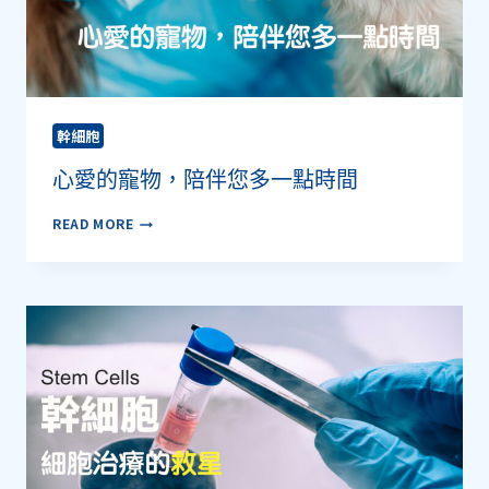
幹細胞
心愛的寵物，陪伴您多一點時間
心
READ MORE
愛
的
寵
物，
陪
伴
您
多
一
點
時
間