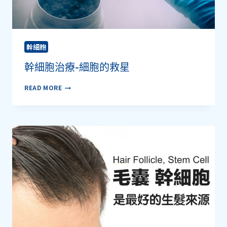
幹細胞
幹細胞治療-細胞的救星
幹
READ MORE
細
胞
治
療-
細
胞
的
救
星